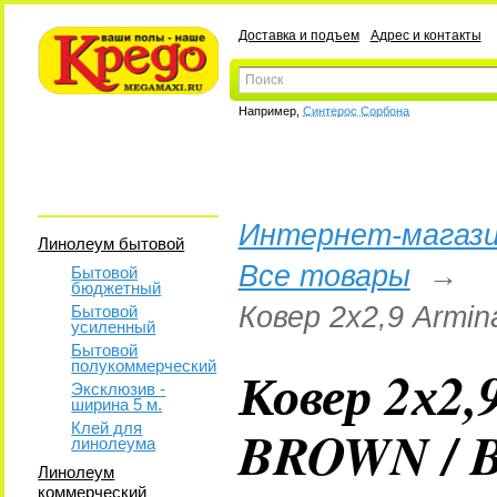
Доставка и подъем
Адрес и контакты
Например,
Синтерос Сорбона
Интернет-магази
Линолеум бытовой
Все товары
→
Бытовой
бюджетный
Ковер 2х2,9 Arm
Бытовой
усиленный
Бытовой
полукоммерческий
Ковер 2х2,
Эксклюзив -
ширина 5 м.
BROWN / 
Клей для
линолеума
Линолеум
коммерческий