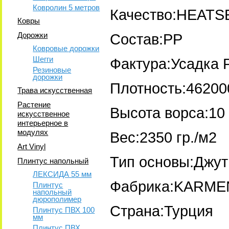
Ковролин 5 метров
Качество:HEATS
Ковры
Дорожки
Состав:PP
Ковровые дорожки
Шегги
Фактура:Усадка 
Резиновые
дорожки
Плотность:46200
Трава искусственная
Растение
Высота ворса:10
искусственное
интерьерное в
модулях
Вес:2350 гр./м2
Art Vinyl
Тип основы:Джут
Плинтус напольный
ЛЕКСИДА 55 мм
Фабрика:KARME
Плинтус
напольный
дюрополимер
Страна:Турция
Плинтус ПВХ 100
мм
Плинтус ПВХ