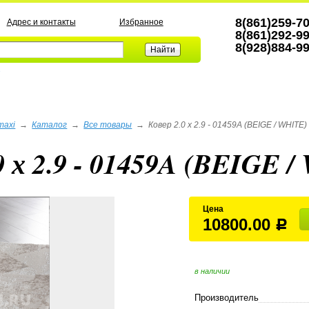
8(861)259-7
Адрес и контакты
Избранное
8(861)292-9
8(928)884-9
а
maxi
→
Каталог
→
Все товары
→
Ковер 2.0 х 2.9 - 01459A (BEIGE / WHITE)
0 х 2.9 - 01459A (BEIGE 
Цена
10800.00
Р
в наличии
Производитель