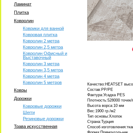
Ламинат
Плитка
Ковролин
Коврики для ванной
Ковровая плитка
Ковролин 2 метра
Ковролин 2,5 метра
Ковролин Офисный и
Выставочный
Ковролин 3 метра
Ковролин 3,5 метра
Ковролин 4 метра
Ковролин 5 метров
Качество:HEATSET высо
Состав:PP/PE
Ковры
Фактура:Усадка PES
Дорожки
Плотность:528000 точек/
Высота ворса:10 мм
Ковровые дорожки
Вес:1900 гр./м2
Шегги
Тип основы:Хлопок
Резиновые дорожки
Страна:Турция
Трава искусственная
Способ изготовления:тк
Форма:Прямоугольник