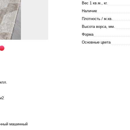
Вес 1 кв.м., кг.
Наличие
Плотность / м.кв.
Высота ворса, мм.
Форма
Основные цвета
кпл.
м2
анный машинный