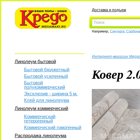
Доставка и подъем
Например,
Синтерос Сорбон
Интернет-магазин Mega
Линолеум бытовой
Ковер 2.
Бытовой бюджетный
Бытовой усиленный
Бытовой
полукоммерческий
Эксклюзив - ширина 5 м.
Клей для линолеума
Линолеум коммерческий
Коммерческий
гетерогенный
Коммерческий гомогенный
Распродажа линолеума