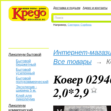
Доставка и подъем
Адрес и контакты
Например,
Синтерос Сорбона
Интернет-магази
Линолеум бытовой
Все товары
→
К
Бытовой
бюджетный
Бытовой
Ковер 029
усиленный
Бытовой
полукоммерческий
2,0*2,9
Эксклюзив -
ширина 5 м.
Клей для
линолеума
Линолеум
коммерческий