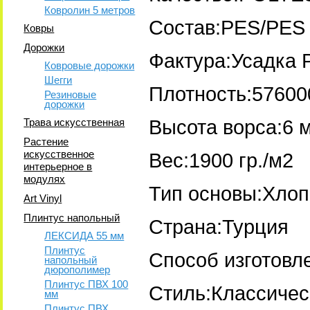
Ковролин 5 метров
Состав:PES/PES 
Ковры
Дорожки
Фактура:Усадка 
Ковровые дорожки
Шегги
Плотность:57600
Резиновые
дорожки
Трава искусственная
Высота ворса:6 
Растение
искусственное
Вес:1900 гр./м2
интерьерное в
модулях
Тип основы:Хлоп
Art Vinyl
Плинтус напольный
Страна:Турция
ЛЕКСИДА 55 мм
Плинтус
Способ изготовл
напольный
дюрополимер
Плинтус ПВХ 100
Стиль:Классичес
мм
Плинтус ПВХ