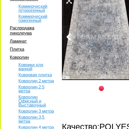
Коммерческий
гетерогенный
Коммерческий
гомогенный
Распродажа
линолеума
Ламинат
Плитка
Ковролин
Коврики для
ванной
Ковровая плитка
Ковролин 2 метра
Ковролин 2,5
метра
Ковролин
Офисный и
Выставочный
Ковролин 3 метра
Ковролин 3,5
метра
Качество:POLY
Ковролин 4 метра