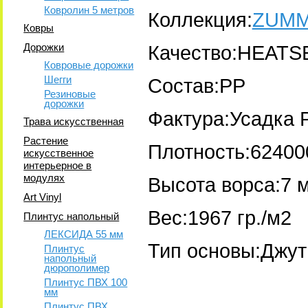
Ковролин 5 метров
Коллекция:
ZUM
Ковры
Дорожки
Качество:HEATS
Ковровые дорожки
Шегги
Состав:PP
Резиновые
дорожки
Фактура:Усадка 
Трава искусственная
Растение
Плотность:62400
искусственное
интерьерное в
модулях
Высота ворса:7 
Art Vinyl
Вес:1967 гр./м2
Плинтус напольный
ЛЕКСИДА 55 мм
Тип основы:Джут
Плинтус
напольный
дюрополимер
Плинтус ПВХ 100
мм
Плинтус ПВХ