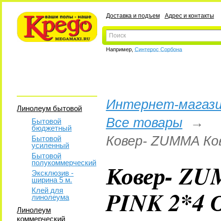
Доставка и подъем
Адрес и контакты
Например,
Синтерос Сорбона
Интернет-магази
Линолеум бытовой
Все товары
→
Бытовой
бюджетный
Ковер- ZUMMA Ков
Бытовой
усиленный
Бытовой
полукоммерческий
Ковер- ZU
Эксклюзив -
ширина 5 м.
PINK 2*4
Клей для
линолеума
Линолеум
коммерческий