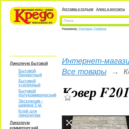
Доставка и подъем
Адрес и контакты
Например,
Синтерос Сорбона
Интернет-магази
Линолеум бытовой
Все товары
→
К
Бытовой
бюджетный
Бытовой
Ковер F201
усиленный
Бытовой
полукоммерческий
Эксклюзив -
ширина 5 м.
Клей для
линолеума
Линолеум
коммерческий