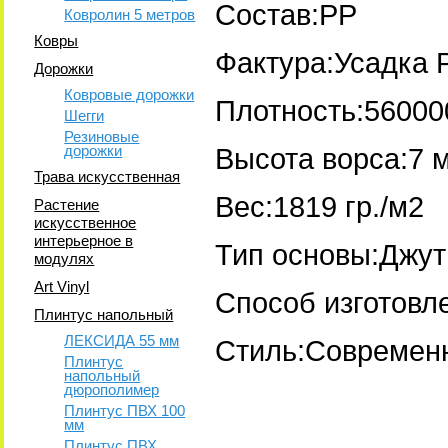
Состав:PP
Ковролин 5 метров
Ковры
Фактура:Усадка 
Дорожки
Ковровые дорожки
Плотность:56000
Шегги
Резиновые
дорожки
Высота ворса:7 
Трава искусственная
Вес:1819 гр./м2
Растение
искусственное
интерьерное в
Тип основы:Джут
модулях
Art Vinyl
Способ изготовл
Плинтус напольный
ЛЕКСИДА 55 мм
Стиль:Современ
Плинтус
напольный
дюрополимер
Плинтус ПВХ 100
мм
Плинтус ПВХ