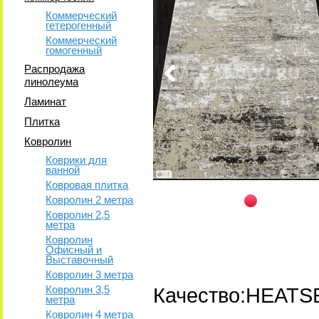
Коммерческий
гетерогенный
Коммерческий
гомогенный
Распродажа
линолеума
Ламинат
Плитка
Ковролин
Коврики для
ванной
Ковровая плитка
Ковролин 2 метра
Ковролин 2,5
метра
Ковролин
Офисный и
Выставочный
Ковролин 3 метра
Ковролин 3,5
Качество:HEATS
метра
Ковролин 4 метра