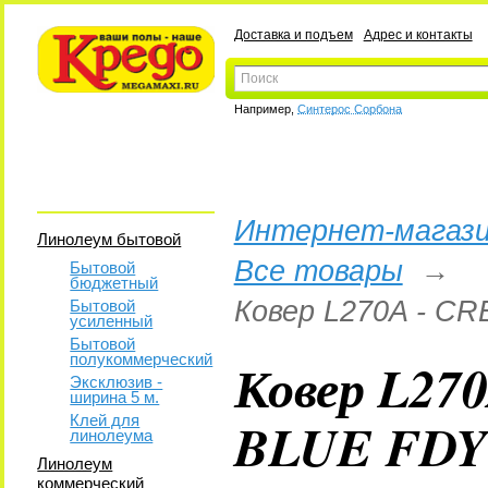
Доставка и подъем
Адрес и контакты
Например,
Синтерос Сорбона
Интернет-магази
Линолеум бытовой
Все товары
→
Бытовой
бюджетный
Ковер L270A - CR
Бытовой
усиленный
Бытовой
полукоммерческий
Ковер L27
Эксклюзив -
ширина 5 м.
BLUE FDY 
Клей для
линолеума
Линолеум
коммерческий