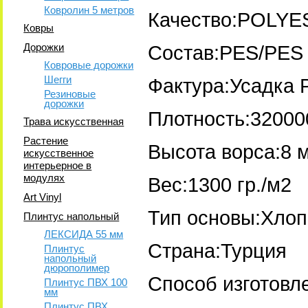
Ковролин 5 метров
Качество:POLY
Ковры
Дорожки
Состав:PES/PES 
Ковровые дорожки
Шегги
Фактура:Усадка 
Резиновые
дорожки
Плотность:32000
Трава искусственная
Растение
Высота ворса:8 
искусственное
интерьерное в
модулях
Вес:1300 гр./м2
Art Vinyl
Тип основы:Хлоп
Плинтус напольный
ЛЕКСИДА 55 мм
Страна:Турция
Плинтус
напольный
дюрополимер
Способ изготовл
Плинтус ПВХ 100
мм
Плинтус ПВХ