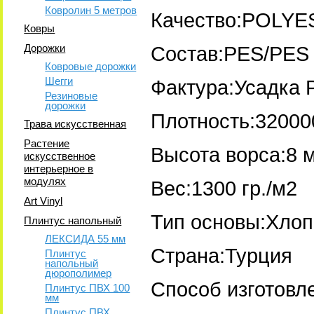
Ковролин 5 метров
Качество:POLY
Ковры
Дорожки
Состав:PES/PES 
Ковровые дорожки
Шегги
Фактура:Усадка 
Резиновые
дорожки
Плотность:32000
Трава искусственная
Растение
Высота ворса:8 
искусственное
интерьерное в
модулях
Вес:1300 гр./м2
Art Vinyl
Тип основы:Хлоп
Плинтус напольный
ЛЕКСИДА 55 мм
Страна:Турция
Плинтус
напольный
дюрополимер
Способ изготовл
Плинтус ПВХ 100
мм
Плинтус ПВХ