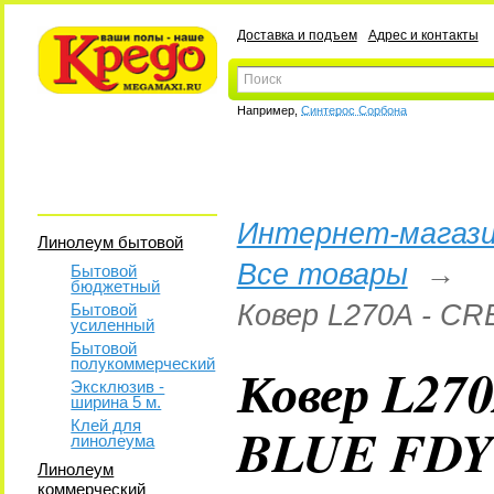
Доставка и подъем
Адрес и контакты
Например,
Синтерос Сорбона
Интернет-магази
Линолеум бытовой
Все товары
→
Бытовой
бюджетный
Ковер L270A - CR
Бытовой
усиленный
Бытовой
полукоммерческий
Ковер L27
Эксклюзив -
ширина 5 м.
BLUE FDY 
Клей для
линолеума
Линолеум
коммерческий