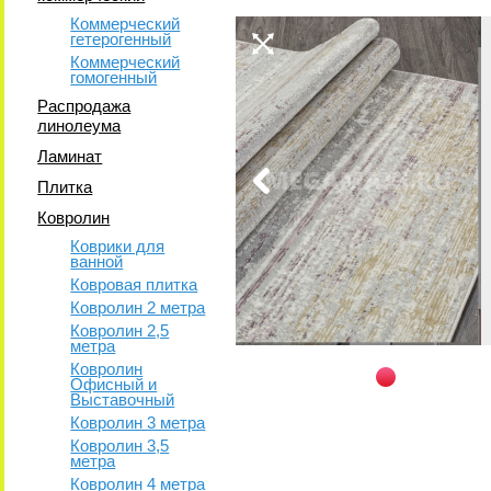
Коммерческий
гетерогенный
Коммерческий
гомогенный
Распродажа
линолеума
Ламинат
Плитка
Ковролин
Коврики для
ванной
Ковровая плитка
Ковролин 2 метра
Ковролин 2,5
метра
Ковролин
Офисный и
Выставочный
Ковролин 3 метра
Ковролин 3,5
метра
Ковролин 4 метра