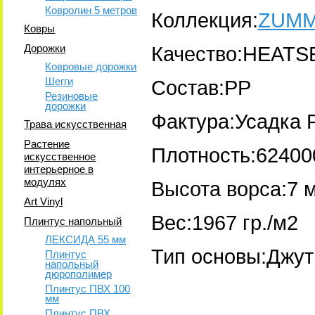
Ковролин 5 метров
Коллекция:
ZUM
Ковры
Дорожки
Качество:HEATS
Ковровые дорожки
Шегги
Состав:PP
Резиновые
дорожки
Фактура:Усадка 
Трава искусственная
Растение
Плотность:62400
искусственное
интерьерное в
модулях
Высота ворса:7 
Art Vinyl
Вес:1967 гр./м2
Плинтус напольный
ЛЕКСИДА 55 мм
Тип основы:Джут
Плинтус
напольный
дюрополимер
Плинтус ПВХ 100
мм
Плинтус ПВХ