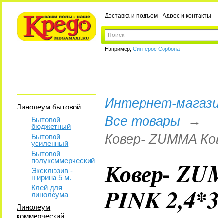
Доставка и подъем
Адрес и контакты
Например,
Синтерос Сорбона
Интернет-магази
Линолеум бытовой
Все товары
→
Бытовой
бюджетный
Ковер- ZUMMA Ков
Бытовой
усиленный
Бытовой
полукоммерческий
Ковер- ZU
Эксклюзив -
ширина 5 м.
PINK 2,4*3
Клей для
линолеума
Линолеум
коммерческий