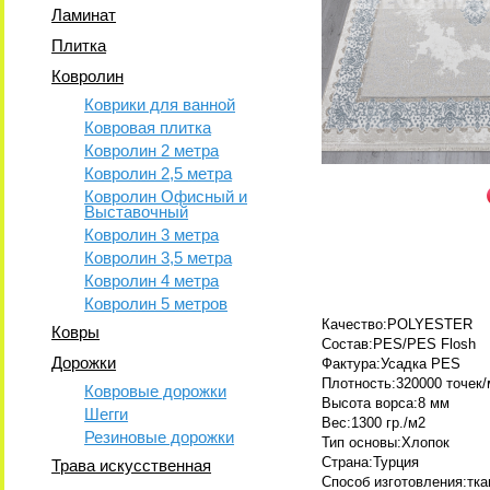
Ламинат
Плитка
Ковролин
Коврики для ванной
Ковровая плитка
Ковролин 2 метра
Ковролин 2,5 метра
Ковролин Офисный и
Выставочный
Ковролин 3 метра
Ковролин 3,5 метра
Ковролин 4 метра
Ковролин 5 метров
Качество:POLYESTER
Ковры
Состав:PES/PES Flosh
Дорожки
Фактура:Усадка PES
Плотность:320000 точек/
Ковровые дорожки
Высота ворса:8 мм
Шегги
Вес:1300 гр./м2
Резиновые дорожки
Тип основы:Хлопок
Страна:Турция
Трава искусственная
Способ изготовления:тк