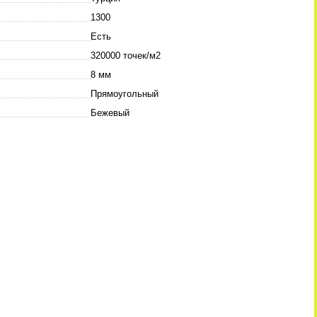
1300
Есть
320000 точек/м2
8 мм
Прямоугольный
Бежевый