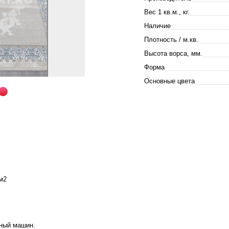
Вес 1 кв.м., кг.
Наличие
Плотность / м.кв.
Высота ворса, мм.
Форма
Основные цвета
м2
аный машин.