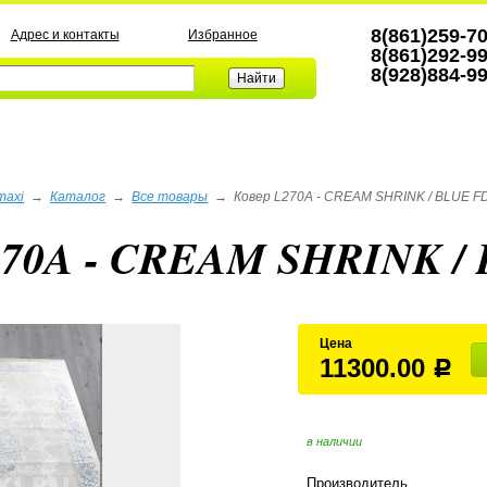
8(861)259-7
Адрес и контакты
Избранное
8(861)292-9
8(928)884-9
а
maxi
→
Каталог
→
Все товары
→
Ковер L270A - CREAM SHRINK / BLUE FD
270A - CREAM SHRINK / 
Цена
11300.00
Р
в наличии
Производитель