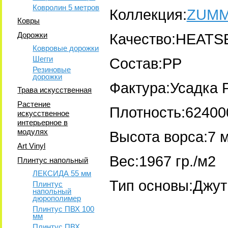
Ковролин 5 метров
Коллекция:
ZUM
Ковры
Дорожки
Качество:HEATS
Ковровые дорожки
Шегги
Состав:PP
Резиновые
дорожки
Фактура:Усадка 
Трава искусственная
Растение
Плотность:62400
искусственное
интерьерное в
модулях
Высота ворса:7 
Art Vinyl
Вес:1967 гр./м2
Плинтус напольный
ЛЕКСИДА 55 мм
Тип основы:Джут
Плинтус
напольный
дюрополимер
Плинтус ПВХ 100
мм
Плинтус ПВХ