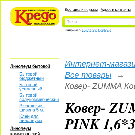
Доставка и подъем
Адрес и контакты
Например,
Синтерос Сорбона
Интернет-магази
Линолеум бытовой
Все товары
→
Бытовой
бюджетный
Ковер- ZUMMA Ков
Бытовой
усиленный
Бытовой
полукоммерческий
Ковер- ZU
Эксклюзив -
ширина 5 м.
PINK 1,6*
Клей для
линолеума
Линолеум
коммерческий