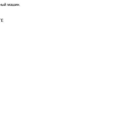
аный машин.
TE