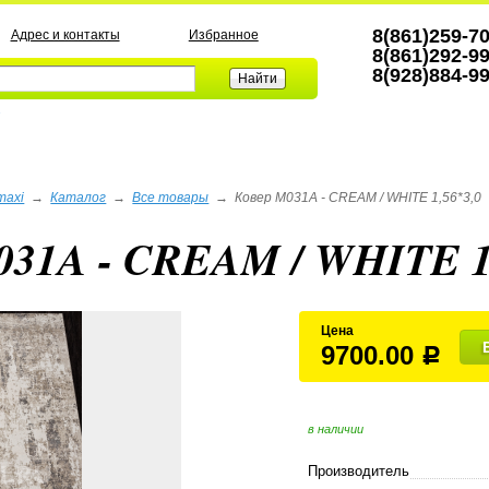
8(861)259-7
Адрес и контакты
Избранное
8(861)292-9
8(928)884-9
а
maxi
→
Каталог
→
Все товары
→
Ковер M031A - CREAM / WHITE 1,56*3,0
031A - CREAM / WHITE 1
Цена
9700.00
Р
в наличии
Производитель