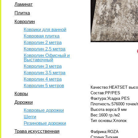
Ламинат
Плитка
Ковролин
Коврики для ванной
Ковровая плитка
Ковролин 2 метра
Ковролин 2,5 метра
Ковролин Офисный и
Выставочный
Ковролин 3 метра
Ковролин 3,5 метра
Ковролин 4 метра
Ковролин 5 метров
Качество:HEATSET высо
Состав:PP/PES
Ковры
Фактура:Усадка PES
Дорожки
Плотность:576000 точек/
Высота ворса:9 мм
Ковровые дорожки
Вес:1600 гр./м2
Шегги
Тип основы:Хлопок
Резиновые дорожки
Трава искусственная
Фабрика:ROZA
Страна:Турция