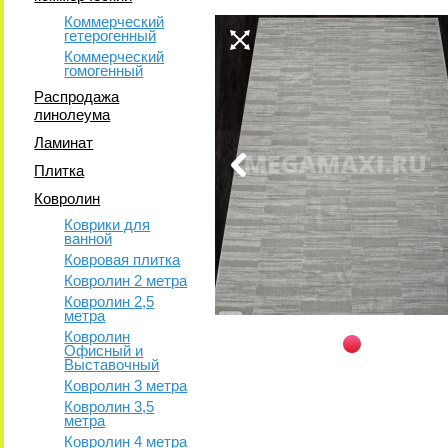
Коммерческий
гетерогенный
Коммерческий
гомогенный
Распродажа
линолеума
Ламинат
Плитка
Ковролин
Коврики для
ванной
Ковровая плитка
Ковролин 2 метра
Ковролин 2,5
метра
Ковролин
Офисный и
Выставочный
Ковролин 3 метра
Ковролин 3,5
метра
Ковролин 4 метра