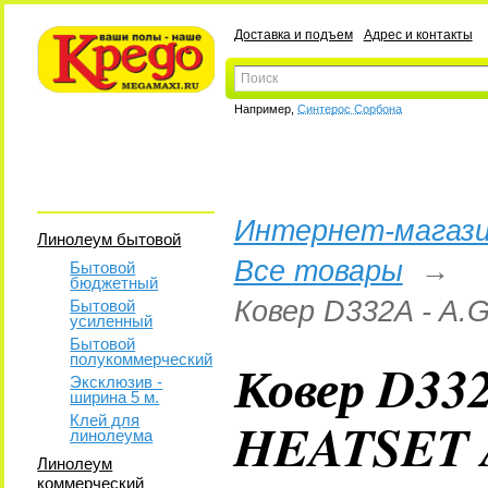
Доставка и подъем
Адрес и контакты
Например,
Синтерос Сорбона
Интернет-магази
Линолеум бытовой
Все товары
→
Бытовой
бюджетный
Ковер D332A - A.
Бытовой
усиленный
Бытовой
полукоммерческий
Ковер D33
Эксклюзив -
ширина 5 м.
HEATSET A
Клей для
линолеума
Линолеум
коммерческий