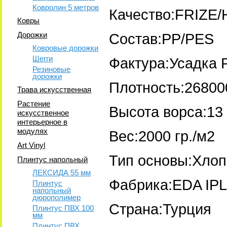
Ковролин 5 метров
Качество:FRIZE
Ковры
Дорожки
Состав:PP/PES
Ковровые дорожки
Шегги
Фактура:Усадка 
Резиновые
дорожки
Плотность:26800
Трава искусственная
Растение
Высота ворса:13
искусственное
интерьерное в
модулях
Вес:2000 гр./м2
Art Vinyl
Тип основы:Хлоп
Плинтус напольный
ЛЕКСИДА 55 мм
Фабрика:EDA IPL
Плинтус
напольный
дюрополимер
Страна:Турция
Плинтус ПВХ 100
мм
Плинтус ПВХ