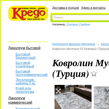
Доставка и подъем
Адрес и контакты
Например,
Синтерос Сорбона
Интернет-магазин Megamaxi
→
Ката
Линолеум бытовой
Ковролин Мустанг 05 Бежевый (Турция)
Бытовой
бюджетный
Ковролин Му
Бытовой
усиленный
(Турция)
Бытовой
полукоммерческий
Эксклюзив -
ширина 5 м.
Клей для
линолеума
Линолеум
коммерческий
Коммерческий