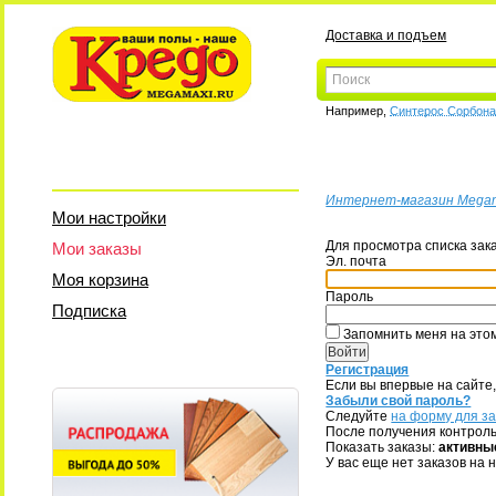
Доставка и подъем
Например,
Синтерос Сорбон
Интернет-магазин Mega
Мои настройки
Для просмотра списка зак
Мои заказы
Эл. почта
Моя корзина
Пароль
Подписка
Запомнить меня на это
Регистрация
Если вы впервые на сайте
Забыли свой пароль?
Следуйте
на форму для з
После получения контроль
Показать заказы:
активны
У вас еще нет заказов на 