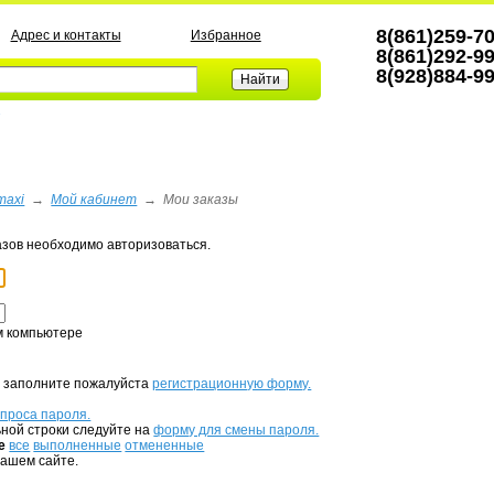
8(861)259-7
Адрес и контакты
Избранное
8(861)292-9
8(928)884-9
а
maxi
→
Мой кабинет
→
Мои заказы
азов необходимо авторизоваться.
м компьютере
, заполните пожалуйста
регистрационную форму.
апроса пароля.
ной строки следуйте на
форму для смены пароля.
е
все
выполненные
отмененные
нашем сайте.