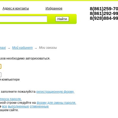
8(861)259-7
Адрес и контакты
Избранное
8(861)292-9
8(928)884-9
а
maxi
→
Мой кабинет
→
Мои заказы
азов необходимо авторизоваться.
м компьютере
, заполните пожалуйста
регистрационную форму.
апроса пароля.
ной строки следуйте на
форму для смены пароля.
е
все
выполненные
отмененные
нашем сайте.