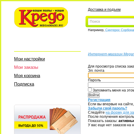
Доставка и подъем
Например,
Синтерос Сорбон
Интернет-магазин Mega
Мои настройки
Для просмотра списка зак
Мои заказы
Эл. почта
Моя корзина
Пароль
Подписка
Запомнить меня на это
Регистрация
Если вы впервые на сайте
Забыли свой пароль?
Следуйте
на форму для з
После получения контроль
Показать заказы:
активны
У вас еще нет заказов на 