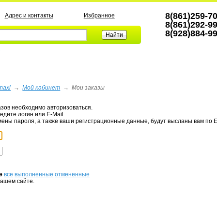
8(861)259-7
Адрес и контакты
Избранное
8(861)292-9
8(928)884-9
а
maxi
→
Мой кабинет
→
Мои заказы
азов необходимо авторизоваться.
едите логин или E-Mail.
мены пароля, а также ваши регистрационные данные, будут высланы вам по E
е
все
выполненные
отмененные
нашем сайте.