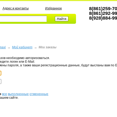
8(861)259-7
Адрес и контакты
Избранное
8(861)292-9
8(928)884-9
а
maxi
→
Мой кабинет
→
Мои заказы
азов необходимо авторизоваться.
едите логин или E-Mail.
мены пароля, а также ваши регистрационные данные, будут высланы вам по E
е
все
выполненные
отмененные
нашем сайте.