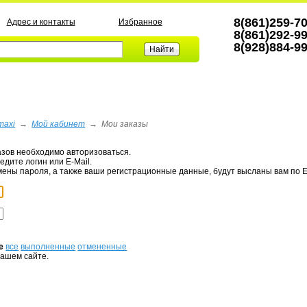
8(861)259-7
Адрес и контакты
Избранное
8(861)292-9
8(928)884-9
а
maxi
→
Мой кабинет
→
Мои заказы
азов необходимо авторизоваться.
едите логин или E-Mail.
мены пароля, а также ваши регистрационные данные, будут высланы вам по E
е
все
выполненные
отмененные
нашем сайте.