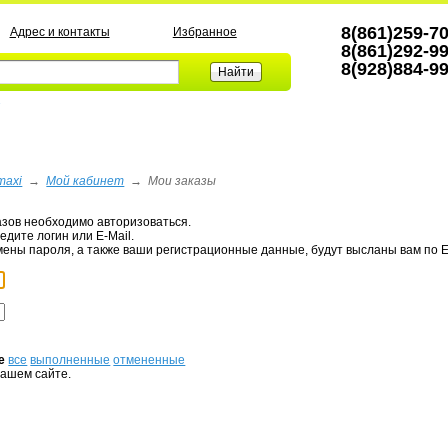
8(861)259-7
Адрес и контакты
Избранное
8(861)292-9
8(928)884-9
а
maxi
→
Мой кабинет
→
Мои заказы
азов необходимо авторизоваться.
едите логин или E-Mail.
мены пароля, а также ваши регистрационные данные, будут высланы вам по E
е
все
выполненные
отмененные
нашем сайте.