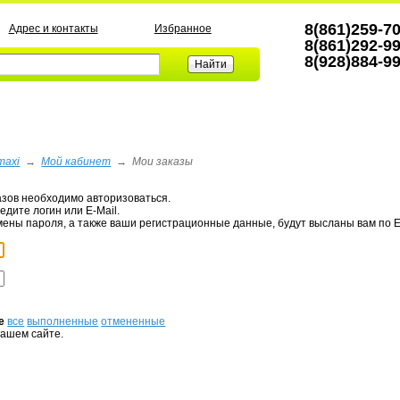
8(861)259-7
Адрес и контакты
Избранное
8(861)292-9
8(928)884-9
а
maxi
→
Мой кабинет
→
Мои заказы
азов необходимо авторизоваться.
едите логин или E-Mail.
мены пароля, а также ваши регистрационные данные, будут высланы вам по E
е
все
выполненные
отмененные
нашем сайте.