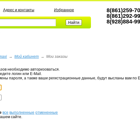
8(861)259-7
Адрес и контакты
Избранное
8(861)292-9
8(928)884-9
а
maxi
→
Мой кабинет
→
Мои заказы
азов необходимо авторизоваться.
едите логин или E-Mail.
мены пароля, а также ваши регистрационные данные, будут высланы вам по E
е
все
выполненные
отмененные
нашем сайте.