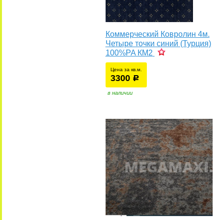
Коммерческий Ковролин 4м.
Четыре точки синий (Турция)
100%PA КМ2
Цена за кв.м.
3300
уб.
р
в наличии