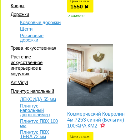
Цена за кв.м.
Ковры
1550
уб.
р
Дорожки
в наличии
Ковровые дорожки
Шегги
Резиновые
дорожки
Трава искусственная
Растение
искусственное
интерьерное в
модулях
Art Vinyl
Плинтус напольный
ЛЕКСИДА 55 мм
Плинтус
напольный
Коммерческий Ковролин
дюрополимер
4м.7253 синий (Бельгия)
Плинтус ПВХ 100
мм
100%PA КМ2
Плинтус ПВХ
TERA 72 мм
Цена за кв.м.