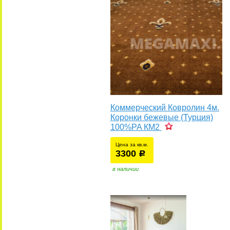
Коммерческий Ковролин 4м.
Коронки бежевые (Турция)
100%PA КМ2
Цена за кв.м.
3300
уб.
р
в наличии