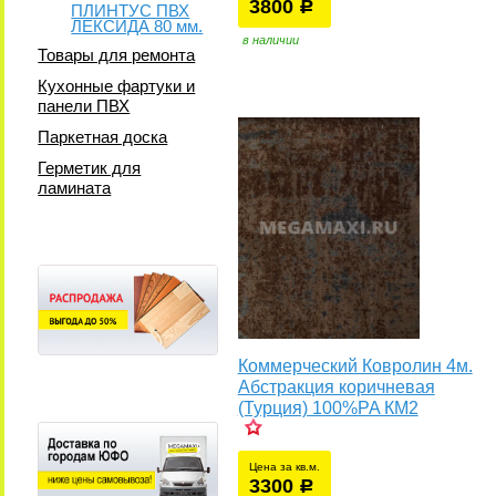
3800
уб.
р
ПЛИНТУС ПВХ
ЛЕКСИДА 80 мм.
в наличии
Товары для ремонта
Кухонные фартуки и
панели ПВХ
Паркетная доска
Герметик для
ламината
Коммерческий Ковролин 4м.
Абстракция коричневая
(Турция) 100%PA КМ2
Цена за кв.м.
3300
уб.
р