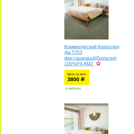
Коммерческий Ковролин
4м.7253
фисташковый(Бельгия)
100%PA КМ2
Цена за кв.м.
3800
уб.
р
в наличии