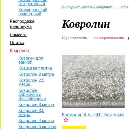
гетерогенный
Интернет-магазин Megamaxi
→
Ката
Коммерческий
гомогенный
Ковролин
Распродажа
линолеума
Ламинат
Сортировать:
по популярности
Плитка
Ковролин
Коврики для
ванной
Ковровая плитка
Ковролин 2 метра
Ковролин 2,5
метра
Ковролин
Офисный и
Выставочный
Ковролин 3 метра
Ковролин 3,5
метра
Ковролин 4 м. 7411 бежевый
Ковролин 4 метра
Ковролин 5 метров