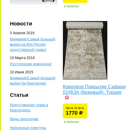
в наличии
Новости
5 Апреля 2019
Внимание!Самый большой
выбор на Юге России
искусственной травы!
10 Марта 2016
Поступление ковролина!
10 Июня 2015
Внимание!Самый большой
выбор 5м Линолеума!
Ковровое Покрытие Сафари
02463А (бежевый)- Турция
Статьи
Искусственная трава в
Цена за кв.м.
Краснодаре.
1770
уб.
р
Виды линолеума
в наличии
Напольные плинтусы