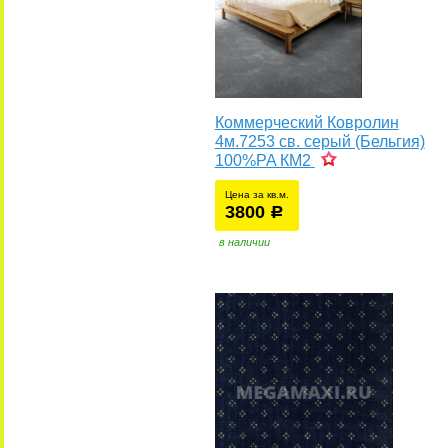
Коммерческий Ковролин
4м.7253 св. серый (Бельгия)
100%PA КМ2
Цена за кв.м.
3800
уб.
р
в наличии