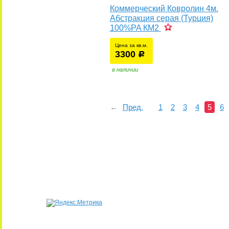
Коммерческий Ковролин 4м.
Абстракция серая (Турция)
100%PA КМ2
Цена за кв.м.
3300
уб.
р
в наличии
←
Пред.
1
2
3
4
5
6