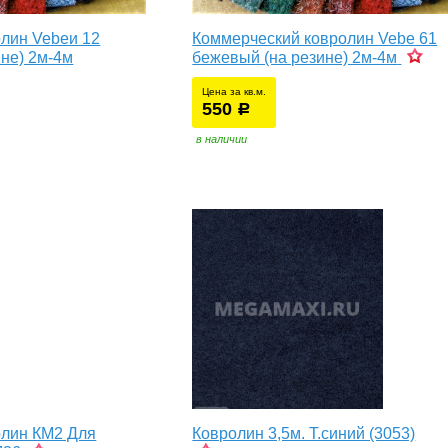
лин Vebeи 12
Коммерческий ковролин Vebe 61
ине) 2м-4м
бежевый (на резине) 2м-4м
Цена за кв.м.
550
уб.
р
в наличии
олин КМ2 Для
Ковролин 3,5м. Т.синий (3053)