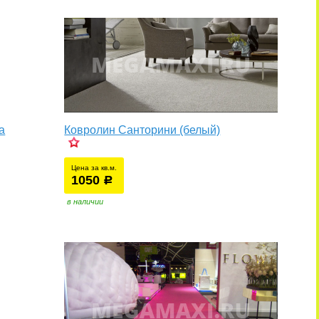
а
Ковролин Санторини (белый)
Цена за кв.м.
1050
уб.
р
в наличии