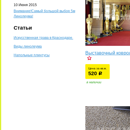
10 Июня 2015
Внимание!Самый большой выбор 5м
Линолеума!
Статьи
Искусственная трава в Краснодаре.
Виды линолеума
Выставочный ковро
Напольные плинтусы
Цена за кв.м.
520
уб.
р
в наличии