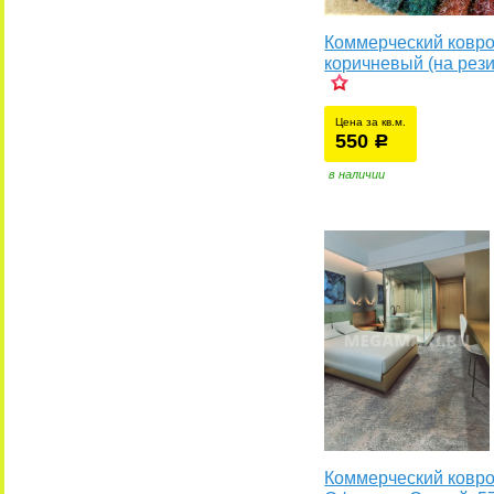
Коммерческий ковро
коричневый (на рез
Цена за кв.м.
550
уб.
р
в наличии
Коммерческий ковр