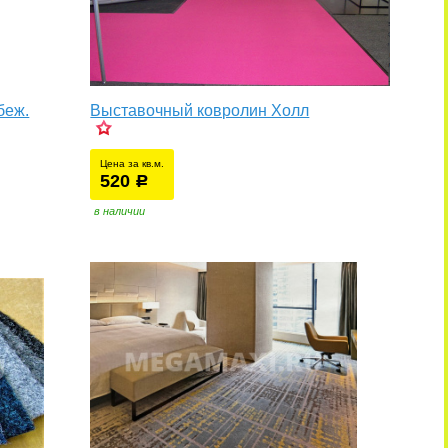
беж.
Выставочный ковролин Холл
Цена за кв.м.
520
уб.
р
в наличии