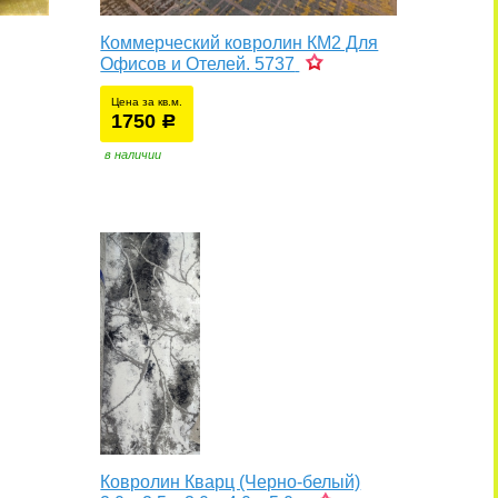
Коммерческий ковролин КМ2 Для
Офисов и Отелей. 5737
Цена за кв.м.
1750
уб.
р
в наличии
Ковролин Кварц (Черно-белый)