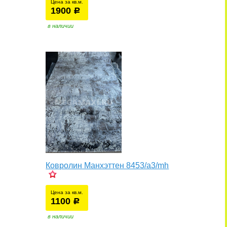
Цена за кв.м.
1900
уб.
р
в наличии
Ковролин Манхэттен 8453/а3/mh
Цена за кв.м.
1100
уб.
р
в наличии