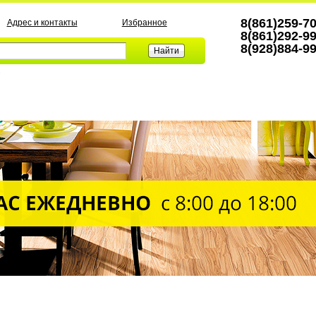
8(861)259-7
Адрес и контакты
Избранное
8(861)292-9
8(928)884-9
а