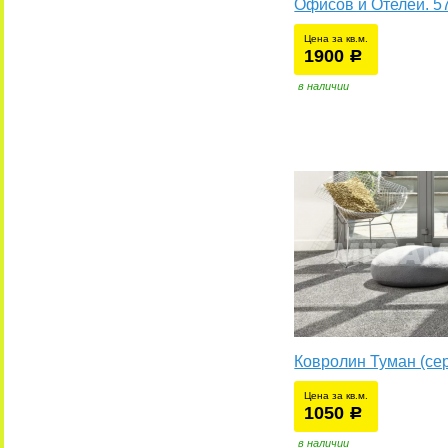
Офисов и Отелей. 5
Цена за кв.м.
1900
уб.
р
в наличии
Ковролин Туман (се
Цена за кв.м.
1050
уб.
р
в наличии