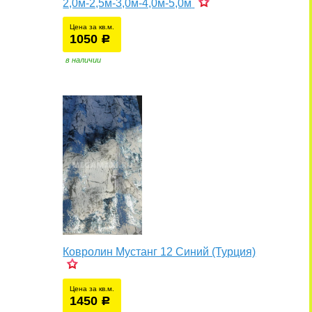
2,0м-2,5м-3,0м-4,0м-5,0м
Цена за кв.м.
1050
уб.
р
в наличии
Ковролин Мустанг 12 Синий (Турция)
Цена за кв.м.
1450
уб.
р