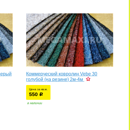
серый
Коммерческий ковролин Vebe 30
голубой (на резине) 2м-4м
Цена за кв.м.
550
уб.
р
в наличии