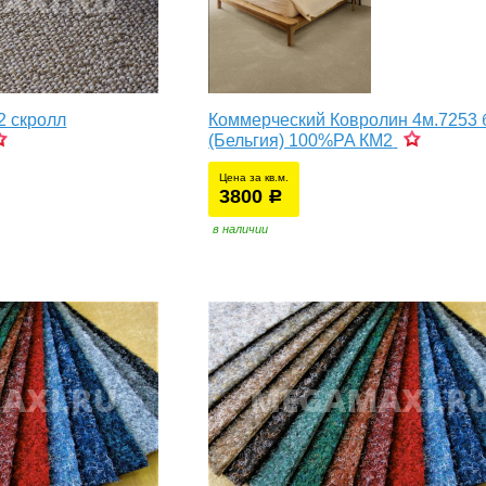
2 скролл
Коммерческий Ковролин 4м.7253 
(Бельгия) 100%PA КМ2
Цена за кв.м.
3800
уб.
р
в наличии