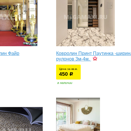
лин Файр
Ковролин Принт Паутинка -ширин
рулонов 3м-4м.
Цена за кв.м.
450
уб.
р
в наличии