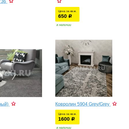
736
Цена за кв.м.
650
уб.
р
в наличии
рый)
Ковролин 5904 Grey/Grey
Цена за кв.м.
1600
уб.
р
в наличии