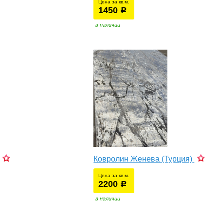
Цена за кв.м.
1450
уб.
р
в наличии
Ковролин Женева (Турция)
Цена за кв.м.
2200
уб.
р
в наличии