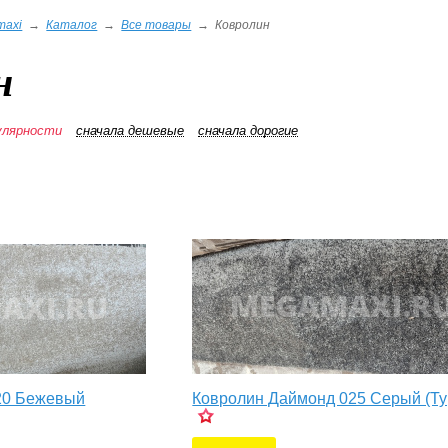
maxi
→
Каталог
→
Все товары
→
Ковролин
н
улярности
сначала дешевые
сначала дорогие
20 Бежевый
Ковролин Даймонд 025 Серый (Ту