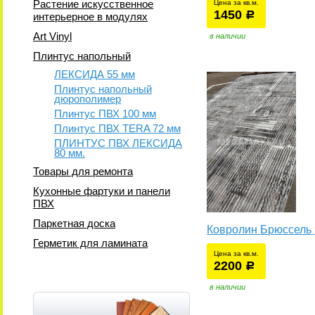
Растение искусственное
Цена за кв.м.
1450
уб.
р
интерьерное в модулях
Art Vinyl
в наличии
Плинтус напольный
ЛЕКСИДА 55 мм
Плинтус напольный
дюрополимер
Плинтус ПВХ 100 мм
Плинтус ПВХ TERA 72 мм
ПЛИНТУС ПВХ ЛЕКСИДА
80 мм.
Товары для ремонта
Кухонные фартуки и панели
ПВХ
Паркетная доска
Ковролин Брюссель
Герметик для ламината
Цена за кв.м.
2200
уб.
р
в наличии