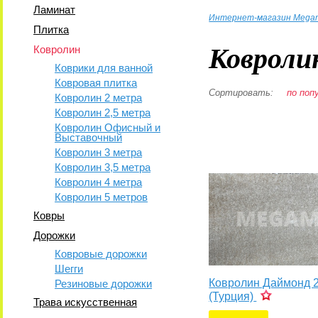
Ламинат
Интернет-магазин Mega
Плитка
Ковроли
Ковролин
Коврики для ванной
Ковровая плитка
Сортировать:
по поп
Ковролин 2 метра
Ковролин 2,5 метра
Ковролин Офисный и
Выставочный
Ковролин 3 метра
Ковролин 3,5 метра
Ковролин 4 метра
Ковролин 5 метров
Ковры
Дорожки
Ковровые дорожки
Шегги
Ковролин Даймонд 
Резиновые дорожки
(Турция)
Трава искусственная