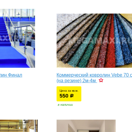
лин Финал
Коммерческий ковролин Vebe 70 
(на резине) 2м-4м
Цена за кв.м.
550
уб.
р
в наличии