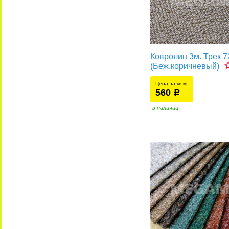
Ковролин 3м. Трек 7
(Беж.коричневый)
Цена за кв.м.
560
уб.
р
в наличии